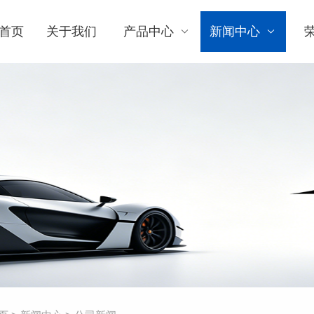
首页
关于我们
产品中心
新闻中心