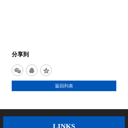
SG 飞艇首届线上竞速话题大赛圆满落幕，百名优质创
作者获奖
下一篇
SG 飞艇推出赛季专属福利盲盒，多重竞速权益回馈平
台用户
分享到
返回列表
LINKS