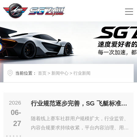
当前位置：
首页
>
新闻中心
>
行业新闻
2026
行业规范逐步完善，SG 飞艇标准化社区治理树立合规运营标杆
06-
随着线上赛车社群用户规模扩大，行业监管、
27
内容合规要求持续收紧，平台内容治理、用户
安全防护成为运营重中之重。部分小型论坛因