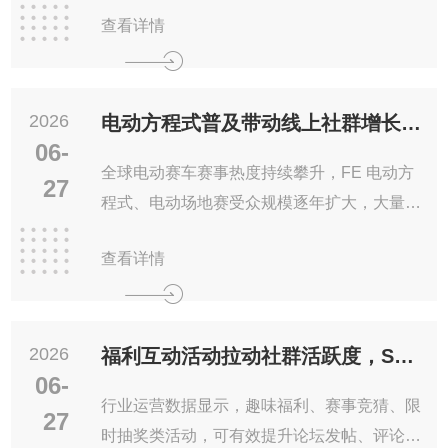
查看详情
广告泛滥、不良内容流失用户，甚至出现安全
2026
电动方程式普及带动线上社群增长，SG 飞艇扩充电动赛车专属板块
06-
全球电动赛车赛事热度持续攀升，FE 电动方
27
程式、电动场地赛受众规模逐年扩大，大量年
轻车迷开始关注新能源竞速内容。多数传统赛
查看详情
车论坛燃油赛事内容占比过高，缺少电动赛
2026
福利互动活动拉动社群活跃度，SG 飞艇抽奖 + 赛事预测玩法走红行业
06-
行业运营数据显示，趣味福利、赛事竞猜、限
27
时抽奖类活动，可有效提升论坛发帖、评论、