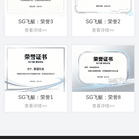
SG飞艇：荣誉3
SG飞艇：荣誉2
查看详情>>
查看详情>>
SG飞艇：荣誉1
SG飞艇：荣誉8
查看详情>>
查看详情>>